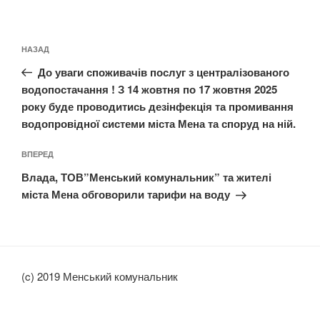
Навігація
Попередній
НАЗАД
записів
запис:
До уваги споживачів послуг з централізованого
водопостачання ! З 14 жовтня по 17 жовтня 2025
року буде проводитись дезінфекція та промивання
водопровідної системи міста Мена та споруд на ній.
Наступний
ВПЕРЕД
запис
Влада, ТОВ”Менський комунальник” та жителі
міста Мена обговорили тарифи на воду
(c) 2019 Менський комунальник