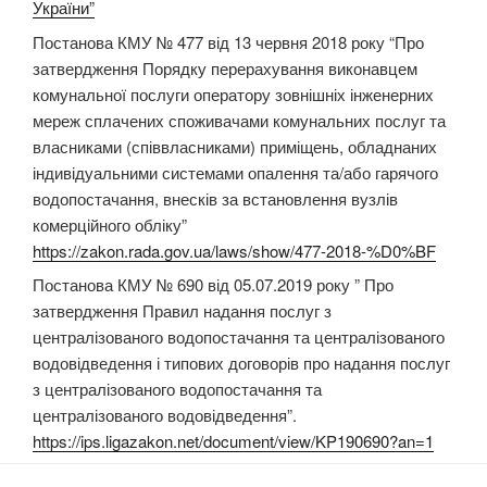
України”
Постанова КМУ № 477 від 13 червня 2018 року “Про
затвердження Порядку перерахування виконавцем
комунальної послуги оператору зовнішніх інженерних
мереж сплачених споживачами комунальних послуг та
власниками (співвласниками) приміщень, обладнаних
індивідуальними системами опалення та/або гарячого
водопостачання, внесків за встановлення вузлів
комерційного обліку”
https://zakon.rada.gov.ua/laws/show/477-2018-%D0%BF
Постанова КМУ № 690 від 05.07.2019 року ” Про
затвердження Правил надання послуг з
централізованого водопостачання та централізованого
водовідведення і типових договорів про надання послуг
з централізованого водопостачання та
централізованого водовідведення”.
https://ips.ligazakon.net/document/view/KP190690?an=1