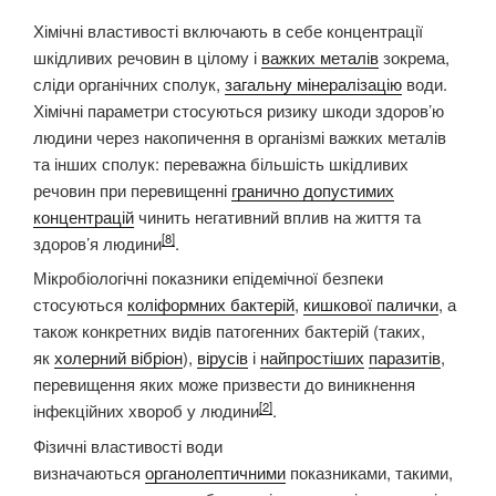
Хімічні властивості включають в себе концентрації
шкідливих речовин в цілому і
важких металів
зокрема,
сліди органічних сполук,
загальну мінералізацію
води.
Хімічні параметри стосуються ризику шкоди здоров’ю
людини через накопичення в організмі важких металів
та інших сполук: переважна більшість шкідливих
речовин при перевищенні
гранично допустимих
концентрацій
чинить негативний вплив на життя та
[8]
здоров’я людини
.
Мікробіологічні показники епідемічної безпеки
стосуються
коліформних бактерій
,
кишкової палички
, а
також конкретних видів патогенних бактерій (таких,
як
холерний вібріон
),
вірусів
і
найпростіших
паразитів
,
перевищення яких може призвести до виникнення
[2]
інфекційних хвороб у людини
.
Фізичні властивості води
визначаються
органолептичними
показниками, такими,