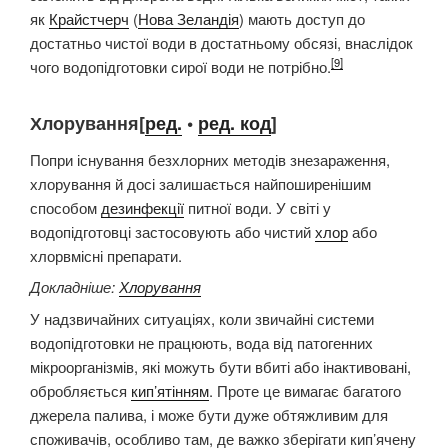
як
Крайстчерч
(
Нова Зеландія
) мають доступ до
достатньо чистої води в достатньому обсязі, внаслідок
[9]
чого водопідготовки сирої води не потрібно.
Хлорування[
ред.
•
ред. код
]
Попри існування безхлорних методів знезараження,
хлорування й досі залишається найпоширенішим
способом
дезинфекції
питної води. У світі у
водопідготовці застосовують або чистий
хлор
або
хлорвмісні препарати.
Докладніше:
Хлорування
У надзвичайних ситуаціях, коли звичайні системи
водопідготовки не працюють, вода від патогенних
мікроорганізмів, які можуть бути вбиті або інактивовані,
обробляється
кип’ятінням
. Проте це вимагає багатого
джерела палива, і може бути дуже обтяжливим для
споживачів, особливо там, де важко зберігати кип’ячену