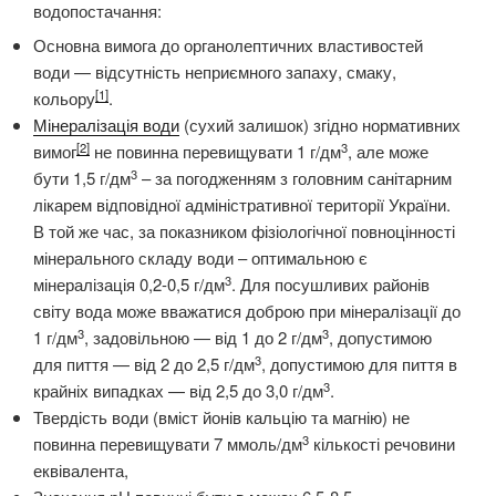
водопостачання:
Основна вимога до органолептичних властивостей
води — відсутність неприємного запаху, смаку,
[1]
кольору
.
Мінералізація води
(сухий залишок) згідно нормативних
[2]
3
вимог
не повинна перевищувати 1 г/дм
, але може
3
бути 1,5 г/дм
– за погодженням з головним санітарним
лікарем відповідної адміністративної території України.
В той же час, за показником фізіологічної повноцінності
мінерального складу води – оптимальною є
3
мінералізація 0,2-0,5 г/дм
. Для посушливих районів
світу вода може вважатися доброю при мінералізації до
3
3
1 г/дм
, задовільною — від 1 до 2 г/дм
, допустимою
3
для пиття — від 2 до 2,5 г/дм
, допустимою для пиття в
3
крайніх випадках — від 2,5 до 3,0 г/дм
.
Твердість води (вміст йонів кальцію та магнію) не
3
повинна перевищувати 7 ммоль/дм
кількості речовини
еквівалента,