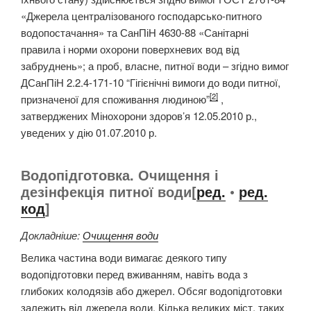
«Джерела централізованого господарсько-питного
водопостачання» та СанПіН 4630-88 «Санітарні
правила і норми охорони поверхневих вод від
забруднень»; а проб, власне, питної води – згідно вимог
ДСанПіН 2.2.4-171-10 “Гігієнічні вимоги до води питної,
[2]
призначеної для споживання людиною”
,
затверджених Мінохорони здоров’я 12.05.2010 р.,
уведених у дію 01.07.2010 р.
Водопідготовка. Очищення і
дезінфекція питної води[
ред.
•
ред.
код
]
Докладніше:
Очищення води
Велика частина води вимагає деякого типу
водопідготовки перед вживанням, навіть вода з
глибоких колодязів або джерел. Обсяг водопідготовки
залежить від джерела води. Кілька великих міст, таких