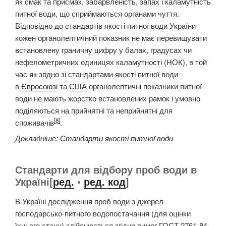
як смак та присмак, забарвленість, запах і каламутність
питної води, що сприймаються органами чуття.
Відповідно до стандартів якості питної води України
кожен органолептичний показник не має перевищувати
встановлену граничну цифру у балах, градусах чи
нефелометричних одиницях каламутності (НОК), в той
час як згідно зі стандартами якості питної води
в
Євросоюзі
та
США
органолептичні показники питної
води не мають жорстко встановлених рамок і умовно
поділяються на прийнятні та неприйнятні для
[8]
споживачів
.
Докладніше:
Стандарти якості питної води
Стандарти для відбору проб води в
Україні[
ред.
•
ред. код
]
В Україні дослідження проб води з джерел
господарсько-питного водопостачання (для оцінки
їхнього стану) здійснюється згідно вимог ГОСТ 2761-84