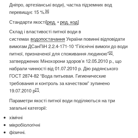
Дніпро, артезіанські води), частка підземних вод
[6]
перевищує 15 %.
Стандарти якості[
ред.
•
ред. код
]
Склад і властивості питної води в
системах
водопостачання
України повинні відповідати
вимогам ДСанПіН 2.2.4-171-10 “Гігієнічні вимоги до води
[2]
питної, призначеної для споживання людиною”
,
затверджених Мінохорони здоров’я 12.05.2010 р., що
набрали чинності від 01.07.2010 р. Дію радянського
ГОСТ 2874-82 “Вода питьевая. Гигиенические
требования и контроль за качеством” зупинено
[7]
19.07.2010 р
.
Параметри якості питної води поділяються на три
загальні категорії:
хімічні
мікробіологічні
фізичні.