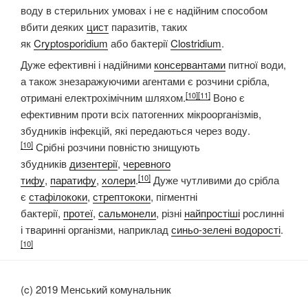
воду в стерильних умовах і не є надійним способом
вбити деяких
цист
паразитів, таких
як
Cryptosporidium
або бактерії
Clostridium
.
Дуже ефективні і надійними
консервантами
питної води,
а також знезаражуючими агентами є розчини срібла,
[10]
[11]
отримані електрохімічним шляхом.
Воно є
ефективним проти всіх патогенних мікроорганізмів,
збудників інфекцій, які передаються через воду.
[10]
Срібні розчини повністю знищують
збудників
дизентерії
,
черевного
[10]
тифу
,
паратифу
,
холери
.
Дуже чутливими до срібла
є
стафілококи
,
стрептококи
, пігментні
бактерії,
протеї
,
сальмонели
, різні
найпростіші
рослинні
і тваринні організми, наприклад
синьо-зелені водорості
.
[10]
(c) 2019 Менський комунальник