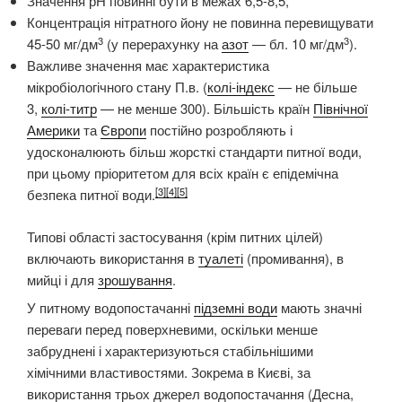
Значення рН повинні бути в межах 6,5-8,5,
Концентрація нітратного йону не повинна перевищувати
3
3
45-50 мг/дм
(у перерахунку на
азот
— бл. 10 мг/дм
).
Важливе значення має характеристика
мікробіологічного стану П.в. (
колі-індекс
— не більше
3,
колі-титр
— не менше 300). Більшість країн
Північної
Америки
та
Європи
постійно розробляють і
удосконалюють більш жорсткі стандарти питної води,
при цьому пріоритетом для всіх країн є епідемічна
[3]
[4]
[5]
безпека питної води.
Типові області застосування (крім питних цілей)
включають використання в
туалеті
(промивання), в
мийці і для
зрошування
.
У питному водопостачанні
підземні води
мають значні
переваги перед поверхневими, оскільки менше
забруднені і характеризуються стабільнішими
хімічними властивостями. Зокрема в Києві, за
використання трьох джерел водопостачання (Десна,