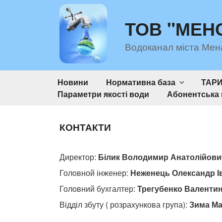
Перейти
до
ТОВ "МЕН
вмісту
Водоканал міста Мен
Новини
Нормативна база
ТАР
Параметри якості води
Абонентська 
КОНТАКТИ
Директор:
Білик Володимир Анатолійович, 
Головной інженер:
Неженець Олександр Іва
Головний бухгалтер:
Трегубенко Валентина 
Відділ збуту ( розрахункова група):
Зима Мар