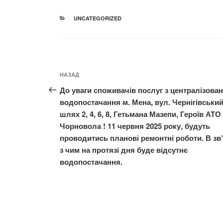
КАТЕГОРІЇ
UNCATEGORIZED
Навігація
Попередній
НАЗАД
записів
запис:
До уваги споживачів послуг з централізова
водопостачання м. Мена, вул. Чернігівськи
шлях 2, 4, 6, 8, Гетьмана Мазепи, Героїв АТО 
Чорновола ! 11 червня 2025 року, будуть
проводитись планові ремонтні роботи. В зв
з чим на протязі дня буде відсутнє
водопостачання.