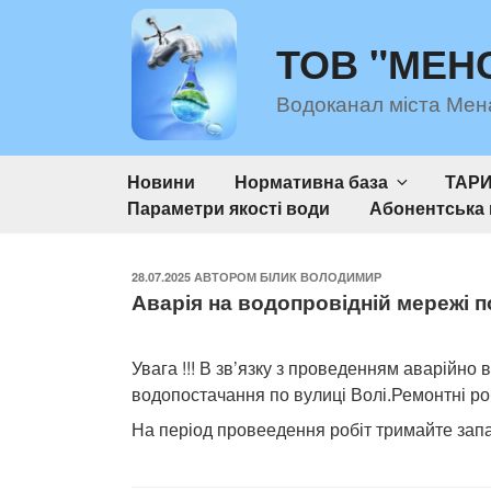
Перейти
до
ТОВ "МЕН
вмісту
Водоканал міста Мен
Новини
Нормативна база
ТАР
Параметри якості води
Абонентська 
ОПУБЛІКОВАНО
28.07.2025
АВТОРОМ
БІЛИК ВОЛОДИМИР
Аварія на водопровідній мережі по
Увага !!! В зв’язку з проведенням аварійно
водопостачання по вулиці Волі.Ремонтні ро
На період провеедення робіт тримайте запа