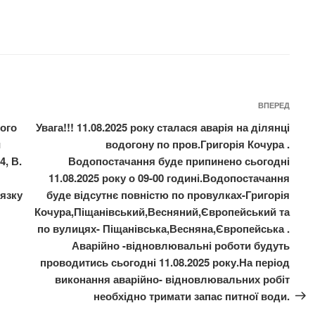
Нас
ВПЕРЕД
запи
ного
Увага!!! 11.08.2025 року сталася аварія на ділянці
й
водогону по пров.Григорія Кочура .
4, В.
Водопостачання буде припинено сьогодні
11.08.2025 року о 09-00 годині.Водопостачання
’язку
буде відсутнє повністю по провулках-Григорія
Кочура,Піщанівський,Весняний,Європейський та
по вулицях- Піщанівська,Весняна,Європейська .
Аварійно -відновлювальні роботи будуть
проводитись сьогодні 11.08.2025 року.На період
виконання аварійно- відновлювальних робіт
необхідно тримати запас питної води.