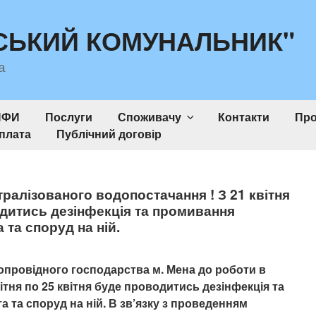
СЬКИЙ КОМУНАЛЬНИК"
а
ИФИ
Послуги
Споживачу
Контакти
Про
плата
Публічний договір
тралізованого водопостачання ! З 21 квітня
одитись дезінфекція та промивання
 та споруд на ній.
допровідного господарства м. Мена до роботи в
квітня по 25 квітня буде проводитись дезінфекція та
 та споруд на ній. В зв’язку з проведенням