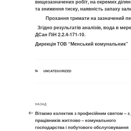
вищезазначених робіт, на окремих діля
та зниження тиску, наявність запаху зал
Прохання тримати на зазначений пері
Згідно результатів аналізів, вода в мер
ДСан ПіН 2.2.4-171-10.
Дирекція ТОВ “Менський комунальник”
КАТЕГОРІЇ
UNCATEGORIZED
Навігація
Попередній
НАЗАД
записів
запис:
Вітаємо колектив з професійним святом – з
працівників житлово – комунального
господарства і побутового обслуговування