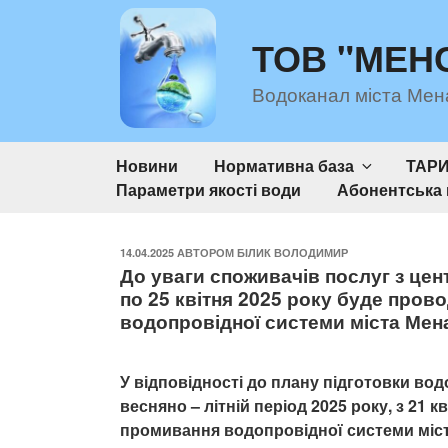
Перейти
до
ТОВ "МЕН
вмісту
Водоканал міста Мен
Новини
Нормативна база
ТАР
Параметри якості води
Абонентська 
ОПУБЛІКОВАНО
14.04.2025
АВТОРОМ
БІЛИК ВОЛОДИМИР
До уваги споживачів послуг з цен
по 25 квітня 2025 року буде пров
водопровідної системи міста Мена
У відповідності до плану підготовки во
весняно – літній період 2025 року, з 21 
промивання водопровідної системи міста