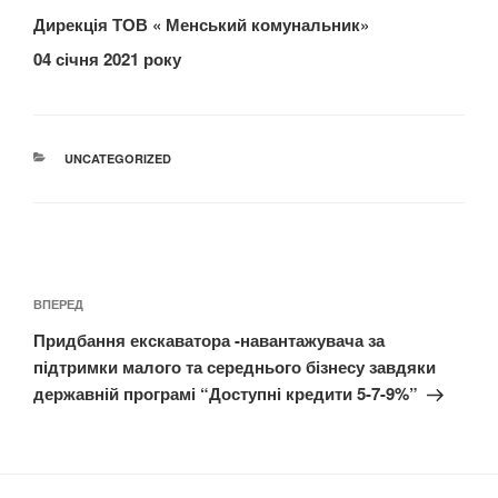
Дирекція ТОВ « Менський комунальник»
04 січня 2021 року
КАТЕГОРІЇ
UNCATEGORIZED
Навігація
записів
Наступний
ВПЕРЕД
запис
Придбання екскаватора -навантажувача за
підтримки малого та середнього бізнесу завдяки
державній програмі “Доступні кредити 5-7-9%”